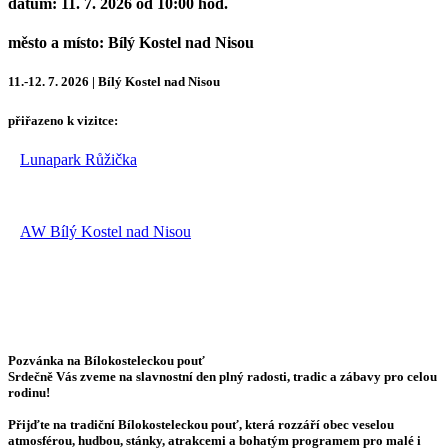
datum:
11. 7. 2026 od 10:00 hod.
město a místo:
Bílý Kostel nad Nisou
11.-12. 7. 2026 | Bílý Kostel nad Nisou
přiřazeno k vizitce:
Lunapark Růžička
AW Bílý Kostel nad Nisou
Pozvánka na Bílokosteleckou pouť
Srdečně Vás zveme na slavnostní den plný radosti, tradic a zábavy pro celou
rodinu!
Přijďte na tradiční Bílokosteleckou pouť, která rozzáří obec veselou
atmosférou, hudbou, stánky, atrakcemi a bohatým programem pro malé i