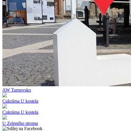
AW Turnovsko
Cukrárna U kostela
Cukrárna U kostela
U Zeleného stromu