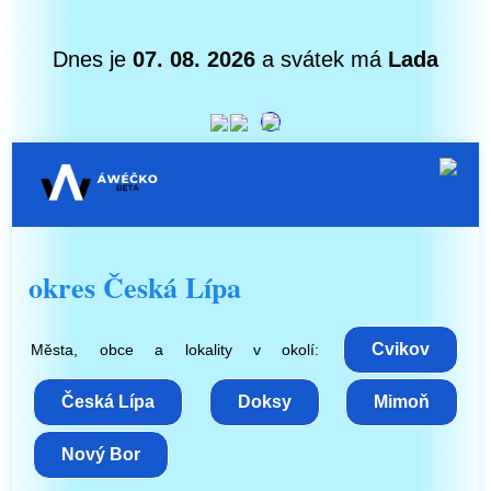
Dnes je
07. 08. 2026
a svátek má
Lada
okres Česká Lípa
Cvikov
Města, obce a lokality v okolí:
Česká Lípa
Doksy
Mimoň
Nový Bor