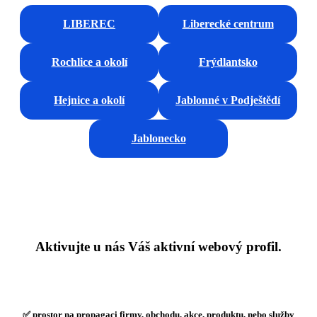
LIBEREC
Liberecké centrum
Rochlice a okolí
Frýdlantsko
Hejnice a okolí
Jablonné v Podještědí
Jablonecko
Aktivujte u nás Váš aktivní webový profil.
✅ prostor na propagaci firmy, obchodu, akce, produktu, nebo služby