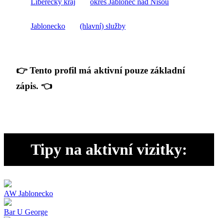
Liberecký kraj
okres Jablonec nad Nisou
Jablonecko
(hlavní) služby
👉 Tento profil má aktivní pouze základní
zápis. 👈
Tipy na aktivní vizitky:
AW Jablonecko
Bar U George