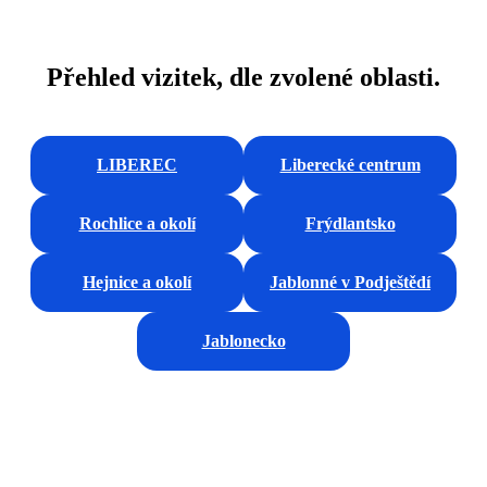
Přehled vizitek, dle zvolené oblasti.
LIBEREC
Liberecké centrum
Rochlice a okolí
Frýdlantsko
Hejnice a okolí
Jablonné v Podještědí
Jablonecko